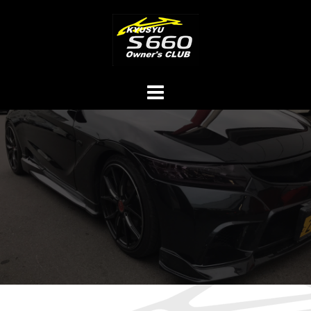
コ
ン
テ
ン
ツ
へ
ス
キ
ッ
プ