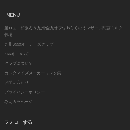
-MENU-
第11回「頑張ろう九州!全九オフ!」inらくのうマザーズ阿蘇ミルク
牧場
九州S660オーナーズクラブ
S660について
クラブについて
カスタマイズメーカーリンク集
お問い合わせ
プライバシーポリシー
みんカラページ
フォローする