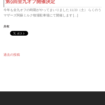
第9回全九オフ開催決定
今年も全九オフの時期がやってまいりました 11/23（土） らくのう
マザーズ阿蘇ミルク牧場駐車場にて開催します […]
共有:
投
過去の投稿
稿
ナ
ビ
ゲ
ー
シ
ョ
ン