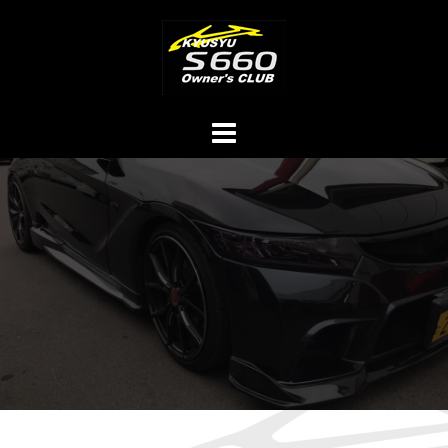
コ
ン
テ
ン
ツ
へ
ス
キ
ッ
プ