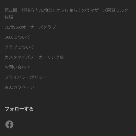
第11回「頑張ろう九州!全九オフ!」inらくのうマザーズ阿蘇ミルク
牧場
九州S660オーナーズクラブ
S660について
クラブについて
カスタマイズメーカーリンク集
お問い合わせ
プライバシーポリシー
みんカラページ
フォローする
Facebook