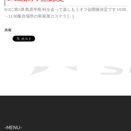
6/2に第1弾 島原半島 峠を走って楽しもうオフ会開催決定です 10:00
－11:00集合場所の和泉屋カステラ […]
共有:
-MENU-