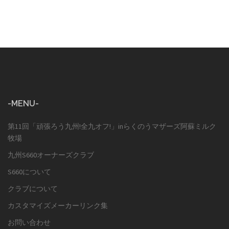
-MENU-
第11回「頑張ろう九州!全九オフ!」inらくのうマザーズ阿蘇ミルク
牧場
九州S660オーナーズクラブ
S660について
クラブについて
カスタマイズメーカーリンク集
お問い合わせ