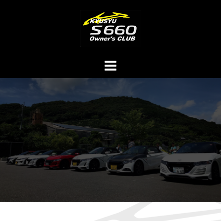
コ
ン
テ
ン
ツ
へ
ス
キ
ッ
プ