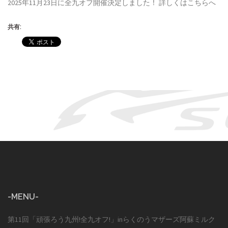
2025年11月23日に全九オフ開催決定しました！ 詳しくはこちらへ
共有:
-MENU-
第11回「頑張ろう九州!全九オフ!」inらくのうマザーズ阿蘇ミルク