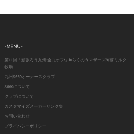
-MENU-
第11回「頑張ろう九州!全九オフ!」inらくのうマザーズ阿蘇ミルク
牧場
九州S660オーナーズクラブ
S660について
クラブについて
カスタマイズメーカーリンク集
お問い合わせ
プライバシーポリシー