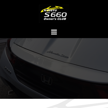
コ
ン
テ
ン
ツ
へ
ス
キ
ッ
プ