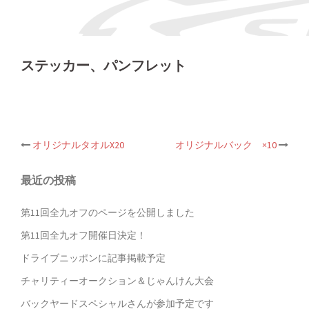
ステッカー、パンフレット
投
オリジナルタオルX20
オリジナルバック ×10
稿
ナ
ビ
最近の投稿
ゲ
ー
第11回全九オフのページを公開しました
シ
ョ
第11回全九オフ開催日決定！
ン
ドライブニッポンに記事掲載予定
チャリティーオークション＆じゃんけん大会
バックヤードスペシャルさんが参加予定です