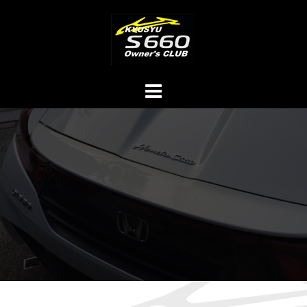
コ
ン
テ
ン
ツ
へ
ス
キ
ッ
プ