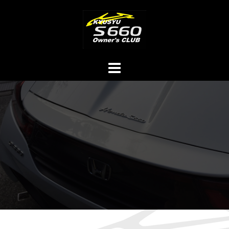
コ
ン
テ
ン
ツ
へ
ス
キ
ッ
プ