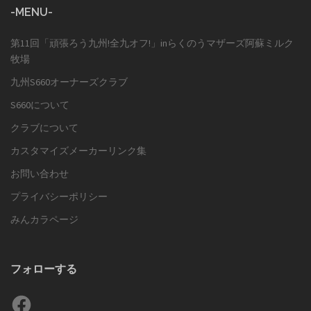
-MENU-
第11回「頑張ろう九州!全九オフ!」inらくのうマザーズ阿蘇ミルク
牧場
九州S660オーナーズクラブ
S660について
クラブについて
カスタマイズメーカーリンク集
お問い合わせ
プライバシーポリシー
みんカラページ
フォローする
Facebook