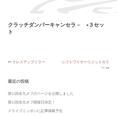
クラッチダンパーキャンセラ－ ×３セッ
ト
投
ドレスアップミラー
シフトワイヤーリジットカラ
稿
ー
ナ
ビ
ゲ
最近の投稿
ー
シ
第11回全九オフのページを公開しました
ョ
ン
第11回全九オフ開催日決定！
ドライブニッポンに記事掲載予定