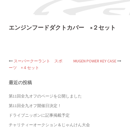
エンジンフードダクトカバー ×２セット
投
スーパークーラント スポ
MUGEN POWER KEY CASE
稿
ーツ ×４セット
ナ
ビ
ゲ
最近の投稿
ー
シ
第11回全九オフのページを公開しました
ョ
ン
第11回全九オフ開催日決定！
ドライブニッポンに記事掲載予定
チャリティーオークション＆じゃんけん大会