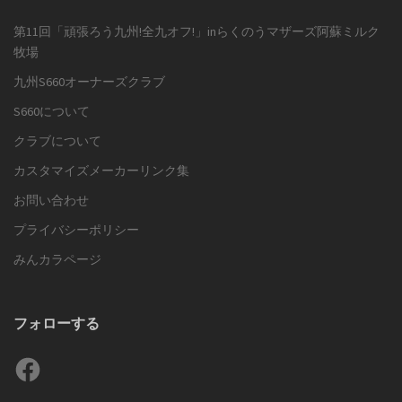
第11回「頑張ろう九州!全九オフ!」inらくのうマザーズ阿蘇ミルク
牧場
九州S660オーナーズクラブ
S660について
クラブについて
カスタマイズメーカーリンク集
お問い合わせ
プライバシーポリシー
みんカラページ
フォローする
Facebook