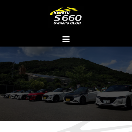
コ
ン
テ
ン
ツ
へ
ス
キ
ッ
プ