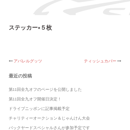
ステッカー×５枚
投
アパレルグッツ
ティッシュカバー
稿
ナ
ビ
最近の投稿
ゲ
ー
第11回全九オフのページを公開しました
シ
ョ
第11回全九オフ開催日決定！
ン
ドライブニッポンに記事掲載予定
チャリティーオークション＆じゃんけん大会
バックヤードスペシャルさんが参加予定です