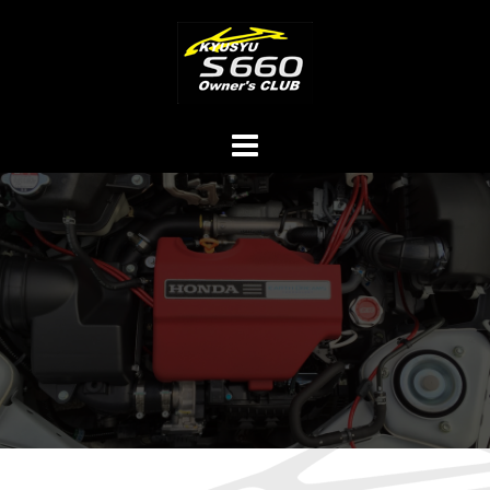
コ
ン
テ
ン
ツ
へ
ス
キ
ッ
プ