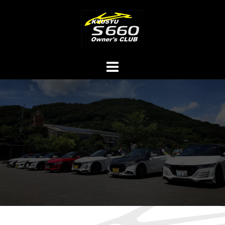
コ
ン
テ
ン
ツ
へ
ス
キ
ッ
プ