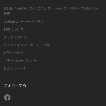
第11回「頑張ろう九州!全九オフ!」inらくのうマザーズ阿蘇ミルク
牧場
九州S660オーナーズクラブ
S660について
クラブについて
カスタマイズメーカーリンク集
お問い合わせ
プライバシーポリシー
みんカラページ
フォローする
Facebook