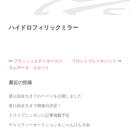
ハイドロフィリックミラー
投
フラッシュエディターカス
フロントブレーキパッド
稿
タムデータ ２セット
ナ
ビ
ゲ
最近の投稿
ー
シ
第11回全九オフのページを公開しました
ョ
ン
第11回全九オフ開催日決定！
ドライブニッポンに記事掲載予定
チャリティーオークション＆じゃんけん大会