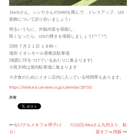
.blackさん、シンヤさんのS660を囲んで、ドレスアップ、LED
装飾について語り合いましょう♪
明るいうちに、外観内装を堪能し、
暗くなったら、LEDの輝きを堪能しましょう(*^▽^*)
日時:７月２１日 １８時～
場所:イオンモール香椎浜駐車場
(地図に印をつけているあたりに集まります)
※雨天時は屋内駐車場に集まります
※夕食のためにイオン店内に入っている時間帯もあります。
https://minkara.carview.co.jp/calendar/28733/
共有:
投
6/17グルメオフ in 呼子(イ
7/22(日) Rikaさん九州入り、歓
稿
カ）
迎オフ in 阿蘇
ナ