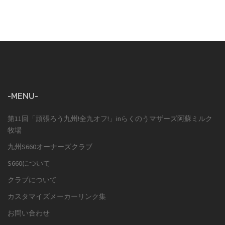
-MENU-
第11回「頑張ろう九州!全九オフ!」inらくのうマザーズ阿蘇ミルク
牧場
九州S660オーナーズクラブ
S660について
クラブについて
カスタマイズメーカーリンク集
お問い合わせ