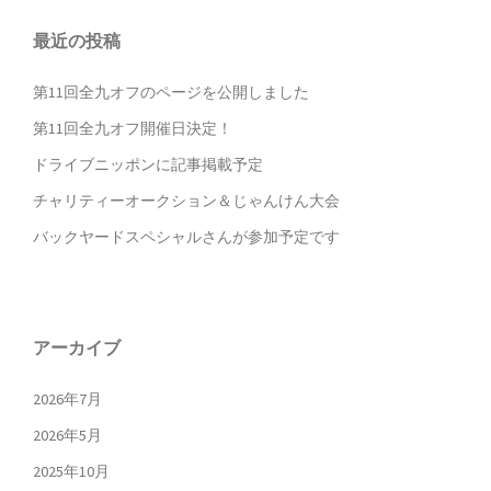
ビ
ゲ
最近の投稿
ー
シ
第11回全九オフのページを公開しました
ョ
ン
第11回全九オフ開催日決定！
ドライブニッポンに記事掲載予定
チャリティーオークション＆じゃんけん大会
バックヤードスペシャルさんが参加予定です
アーカイブ
2026年7月
2026年5月
2025年10月