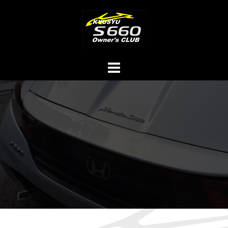
コ
ン
テ
ン
ツ
へ
ス
キ
ッ
プ